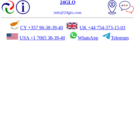
24GLO
info@24glo.com
CY +357 96-38-39-40
UK +44 754-373-15-03
USA +1 7065 38-39-40
WhatsApp
Telegram