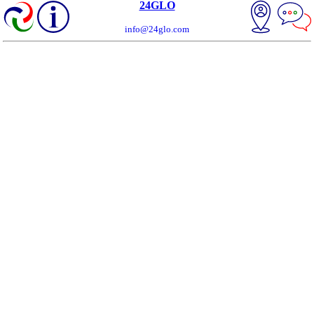
24GLO
info@24glo.com