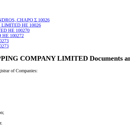
NDROS, CHAPO Σ 10026
 LIMITED ΗΕ 10026
TED ΗΕ 100270
 ΗΕ 100272
0273
0273
PING COMPANY LIMITED Documents and c
strar of Companies:
on;
r.