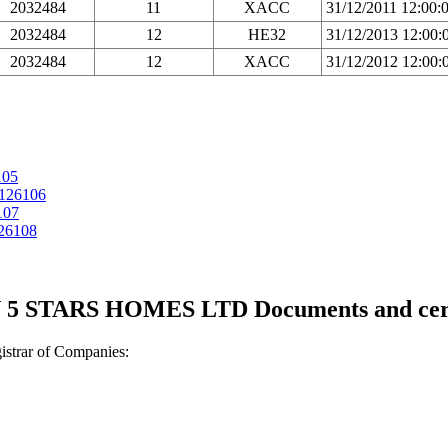
2032484
11
XACC
31/12/2011 12:00
2032484
12
HE32
31/12/2013 12:00
2032484
12
XACC
31/12/2012 12:00
105
126106
107
26108
5 STARS HOMES LTD Documents and certi
strar of Companies: