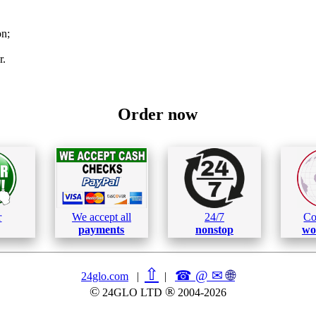
on;
r.
Order now
r
We accept all
24/7
Co
payments
nonstop
wo
⇧
☎ @ ✉
🌐︎
24glo.com
|
|
©
®
24GLO LTD
2004-2026