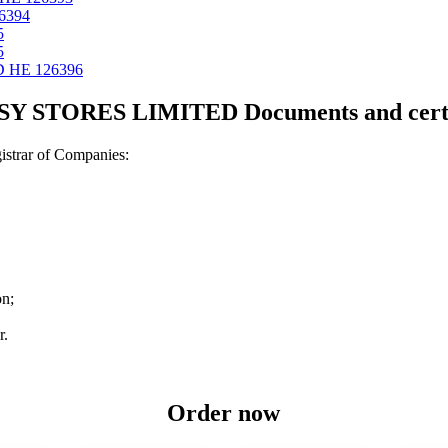
6394
5
5
 ΗΕ 126396
Y STORES LIMITED Documents and certi
strar of Companies:
on;
r.
Order now