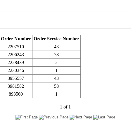
Order Number
Order Service Number
2207510
43
2206243
78
2228439
2
2230346
1
3955557
43
3981582
58
893560
1
1
of
1