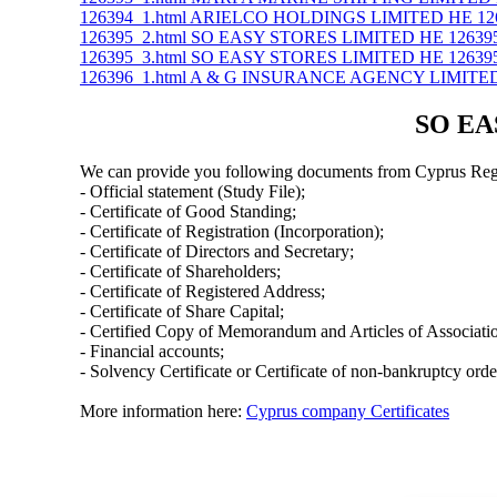
126394_1.html ARIELCO HOLDINGS LIMITED ΗΕ 12
126395_2.html SO EASY STORES LIMITED ΗΕ 12639
126395_3.html SO EASY STORES LIMITED ΗΕ 12639
126396_1.html A & G INSURANCE AGENCY LIMITED
SO EAS
We can provide you following documents from Cyprus Regi
- Official statement (Study File);
- Certificate of Good Standing;
- Certificate of Registration (Incorporation);
- Certificate of Directors and Secretary;
- Certificate of Shareholders;
- Certificate of Registered Address;
- Certificate of Share Capital;
- Certified Copy of Memorandum and Articles of Associati
- Financial accounts;
- Solvency Certificate or Certificate of non-bankruptcy orde
More information here:
Cyprus company Certificates