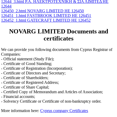
12644_3.html Ρ.Α. ΗΛΕΚΤΡΟΤΕΧΝΙΚΗ & ΣΙΑ ΛΙΜΙΤΕΔ ΗΕ
12644
126450_2.html NOVARG LIMITED ΗΕ 126450
126451_1.html FASTBROOK LIMITED ΗΕ 126451
126452_1.html GATECRAFT LIMITED ΗΕ 126452
NOVARG LIMITED Documents and
certificates
We can provide you following documents from Cyprus Registrar of
Companies:
- Official statement (Study File);
- Certificate of Good Standing;
- Certificate of Registration (Incorporation);
- Certificate of Directors and Secretary;
- Certificate of Shareholders;
- Certificate of Registered Address;
- Certificate of Share Capital;
- Certified Copy of Memorandum and Articles of Association;
- Financial accounts;
- Solvency Certificate or Certificate of non-bankruptcy order.
More information here:
Cyprus company Certificates