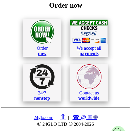
Order now
Order
We accept all
now
payments
24/7
Contact us
nonstop
worldwide
⇧
☎ @ ✉
🌐︎
24glo.com
|
|
©
®
24GLO LTD
2004-2026