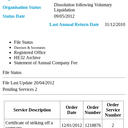
Dissolution following Voluntary
Organisation Status
Liquidation
Status Date
09/05/2012
Last Annual Return Date
31/12/2010
File Status
Directors & Secretaries
Registered Office
ΗΕ32 Archive
Statement of Annual Company Fee
File Status
File Last Update
20/04/2012
Pending Services
2
Order
Order
Order
Service Description
Service
Date
Number
Number
Certificate of striking off a
12/01/2012
1218876
2
company