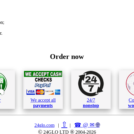
on;
r.
Order now
r
We accept all
24/7
Co
payments
nonstop
wo
⇧
☎ @ ✉
🌐︎
24glo.com
|
|
©
®
24GLO LTD
2004-2026