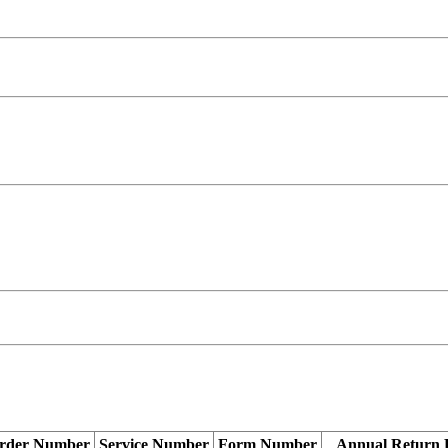
rder Number
Service Number
Form Number
Annual Return 