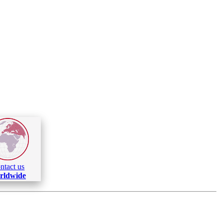
ntact us
rldwide