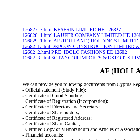
126827_3.html KESESIN LIMITED ΗΕ 126827
126828_1.html LAUFER COMPANY LIMITED ΗΕ 126
126829_1.html AF (HOLLAND) HOLDINGS LIMITED 
12682_1.html DEPCON CONSTRUCTION LIMITED &
12682_2.html P.P.E. IDOLO FASHIONS ΕΕ 12682
12682_3.html SOTANCOR IMPORTS & EXPORTS LIM
AF (HOLLAN
We can provide you following documents from Cyprus Regi
- Official statement (Study File);
- Certificate of Good Standing;
- Certificate of Registration (Incorporation);
- Certificate of Directors and Secretary;
- Certificate of Shareholders;
- Certificate of Registered Address;
- Certificate of Share Capital;
- Certified Copy of Memorandum and Articles of Associati
- Financial accounts;