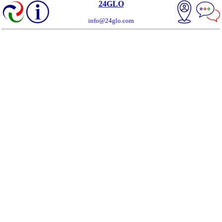
24GLO
info@24glo.com